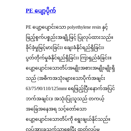
PE ပျော့ပိုက်
PE ပျော့ပျောင်းသော polyethylene resin နှင့်
ဖြည့်စွက်ပစ္စည်းအချို့ဖြင့် ပြုလုပ်ထားသည်။
ခိုင်ခံ့မှုမြင့်မားခြင်း၊ ချေးခံနိုင်ရည်ရှိခြင်း၊
ပွတ်တိုက်မှုခံနိုင်ရည်ရှိခြင်း၊ ကြာရှည်ခံခြင်း။
ပျော့ပျောင်းသောတိပ်အမျိုးအစားအမျိုးမျိုးရှိ
သည် (အဓိကအသုံးများသောပိုက်အချင်း
63/75/90/110/125mm၊ ရေဖြည့်ပြီးနောက်အပြင်
ဘက်အချင်း)၊ အသုံးပြုသူသည် တကယ့်
အခြေအနေအရ သင့်တော်သော
ပျော့ပျောင်းသောတိပ်ကို ရွေးချယ်နိုင်သည်။
လုပ်အားခသက်သာစေပြီး ထုတ်လုပ်မှု