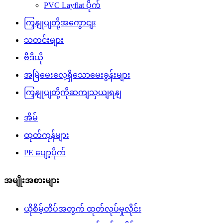
PVC Layflat ပိုက်
ကြှနျုပျတို့အကွောငျး
သတင်းများ
ဗီဒီယို
အမြဲမေးလေ့ရှိသောမေးခွန်းများ
ကြှနျုပျတို့ကိုဆကျသှယျရနျ
အိမ်
ထုတ်ကုန်များ
PE ပျော့ပိုက်
အမျိုးအစားများ
ယိုစိမ့်တိပ်အတွက် ထုတ်လုပ်မှုလိုင်း