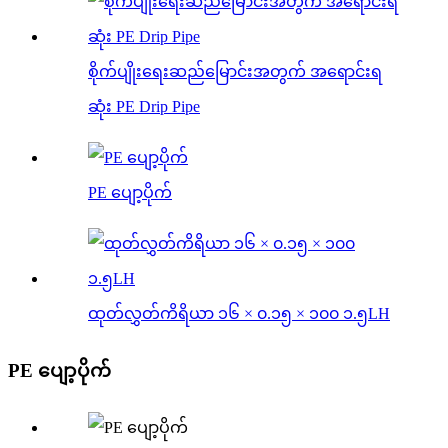
စိုက်ပျိုးရေးဆည်မြောင်းအတွက် အရောင်းရ
ဆုံး PE Drip Pipe
PE ပျော့ပိုက်
ထုတ်လွှတ်ကိရိယာ ၁၆ × ၀.၁၅ × ၁၀၀ ၁.၅LH
PE ပျော့ပိုက်