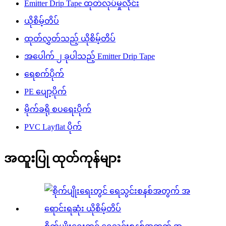
Emitter Drip Tape ထုတ်လုပ်မှုလိုင်း
ယိုစိမ့်တိပ်
ထုတ်လွှတ်သည့် ယိုစိမ့်တိပ်
အပေါက် ၂ ခုပါသည့် Emitter Drip Tape
ရေစက်ပိုက်
PE ပျော့ပိုက်
မိုက်ခရို စပရေးပိုက်
PVC Layflat ပိုက်
အထူးပြု ထုတ်ကုန်များ