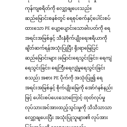
ကုန်ကျစရိတ်ကို လျှော့ချပေးသည်။
ဆည်မြောင်းစနစ်တွင် ရေစုပ်စက်နှင့်ပေါင်းစပ်
ထားသော PE ပျော့ပျောင်းသောခါးပတ်ကို ရေ
အရင်းအမြစ်နှင့် သီးနှံစိုက်ပျိုးရေးဧရိယာကို
ချိတ်ဆက်ရန်အသုံးပြုပြီး ရိုးရာမြေပြင်
ဆည်မြောင်းများ (မြောင်းရေသွင်းခြင်း၊ ရေကျဲ
ရေသွင်းခြင်း၊ ရေကြီးရေလျှံမှုရေသွင်းခြင်း
စသည်) အစား PE ပိုက်ကို အသုံးပြု၍ ရေ
အရင်းအမြစ်နှင့် စိုက်ပျိုးမြေကို အော်ဂဲနစ်နည်း
ဖြင့် ပေါင်းစပ်ပေးသောကြောင့် ထုတ်လုပ်မှု
လုပ်သားအင်အားထည့်သွင်းမှုကို သိသိသာသာ
လျှော့ချပေးပြီး အသုံးပြုသူများ၏ လုပ်အား