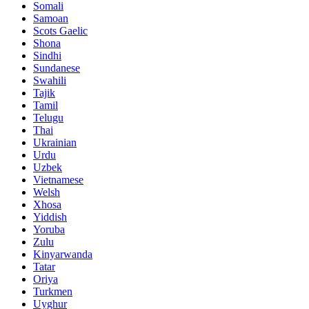
Somali
Samoan
Scots Gaelic
Shona
Sindhi
Sundanese
Swahili
Tajik
Tamil
Telugu
Thai
Ukrainian
Urdu
Uzbek
Vietnamese
Welsh
Xhosa
Yiddish
Yoruba
Zulu
Kinyarwanda
Tatar
Oriya
Turkmen
Uyghur