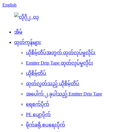
English
အိမ်
ထုတ်ကုန်များ
ယိုစိမ့်တိပ်အတွက် ထုတ်လုပ်မှုလိုင်း
Emitter Drip Tape ထုတ်လုပ်မှုလိုင်း
ယိုစိမ့်တိပ်
ထုတ်လွှတ်သည့် ယိုစိမ့်တိပ်
အပေါက် ၂ ခုပါသည့် Emitter Drip Tape
ရေစက်ပိုက်
PE ပျော့ပိုက်
မိုက်ခရို စပရေးပိုက်