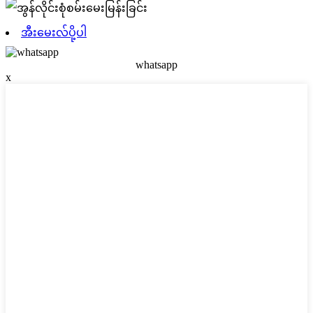
အီးမေးလ်ပို့ပါ
whatsapp
x