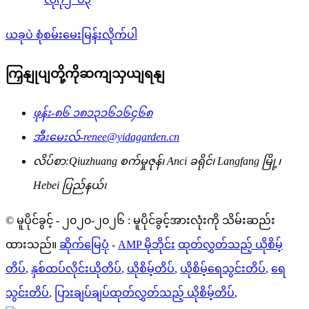
ယခုပဲ စုံစမ်းမေးမြန်းလိုက်ပါ
ကြှနျုပျတို့ကိုဆကျသှယျရနျ
ဖုန်း-
၈၆ ၁၈၁၃၁၆၁၆၄၆၈
အီးမေးလ်-
renee@yidagarden.cn
လိပ်စာ:
Qiuzhuang စက်မှုဇုန်၊ Anci ခရိုင်၊ Langfang မြို့၊
Hebei ပြည်နယ်၊
© မူပိုင်ခွင့် - ၂၀၂၀-၂၀၂၆ : မူပိုင်ခွင့်အားလုံးကို သိမ်းဆည်း
ထားသည်။
ဆိုက်မြေပုံ
-
AMP မိုဘိုင်း
ထုတ်လွှတ်သည့် ယိုစိမ့်
တိပ်
,
နှစ်ထပ်လိုင်းယိုတိပ်
,
ယိုစိမ့်တိပ်
,
ယိုစိမ့်ရေသွင်းတိပ်
,
ရေ
သွင်းတိပ်
,
ပြားချပ်ချပ်ထုတ်လွှတ်သည့် ယိုစိမ့်တိပ်
,