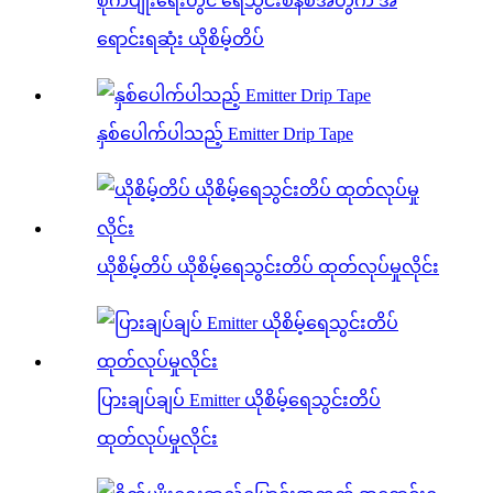
စိုက်ပျိုးရေးတွင် ရေသွင်းစနစ်အတွက် အ
ရောင်းရဆုံး ယိုစိမ့်တိပ်
နှစ်ပေါက်ပါသည့် Emitter Drip Tape
ယိုစိမ့်တိပ် ယိုစိမ့်ရေသွင်းတိပ် ထုတ်လုပ်မှုလိုင်း
ပြားချပ်ချပ် Emitter ယိုစိမ့်ရေသွင်းတိပ်
ထုတ်လုပ်မှုလိုင်း