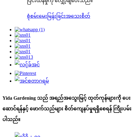
ပြင်းထန်မှုကို လျှော့ချပေးသည်။
စုံစမ်းမေးမြန်းခြင်း
အသေးစိတ်
Yida Gardening သည် အရည်အသွေးမြင့် ထုတ်ကုန်များကို ပေး
ဆောင်ရန်နှင့် ဖောက်သည်များ စိတ်ကျေနပ်မှုရရှိစေရန် ကြိုးပမ်း
ပါသည်။