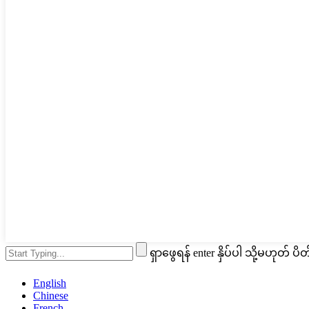
ရှာဖွေရန် enter နှိပ်ပါ သို့မဟုတ် ပိတ
English
Chinese
French