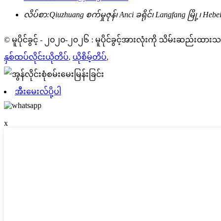
လိပ်စာ:
Qiuzhuang စက်မှုဇုန်၊ Anci ခရိုင်၊ Langfang မြို့၊ Heb
© မူပိုင်ခွင့် - ၂၀၂၀-၂၀၂၆ : မူပိုင်ခွင့်အားလုံးကို သိမ်းဆည်းထား
နှစ်ထပ်လိုင်းယိုတိပ်
,
ယိုစိမ့်တိပ်
,
အီးမေးလ်ပို့ပါ
x