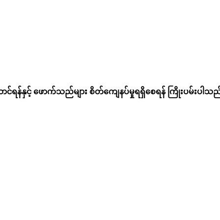
်ရန်နှင့် ဖောက်သည်များ စိတ်ကျေနပ်မှုရရှိစေရန် ကြိုးပမ်းပါသည