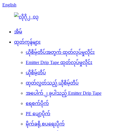
English
အိမ်
ထုတ်ကုန်များ
ယိုစိမ့်တိပ်အတွက် ထုတ်လုပ်မှုလိုင်း
Emitter Drip Tape ထုတ်လုပ်မှုလိုင်း
ယိုစိမ့်တိပ်
ထုတ်လွှတ်သည့် ယိုစိမ့်တိပ်
အပေါက် ၂ ခုပါသည့် Emitter Drip Tape
ရေစက်ပိုက်
PE ပျော့ပိုက်
မိုက်ခရို စပရေးပိုက်