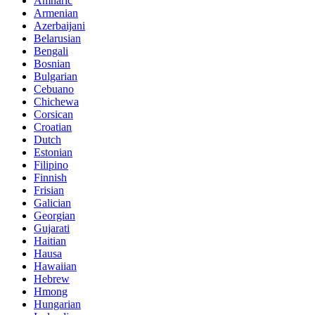
Amharic
Armenian
Azerbaijani
Belarusian
Bengali
Bosnian
Bulgarian
Cebuano
Chichewa
Corsican
Croatian
Dutch
Estonian
Filipino
Finnish
Frisian
Galician
Georgian
Gujarati
Haitian
Hausa
Hawaiian
Hebrew
Hmong
Hungarian