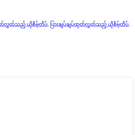
်လွှတ်သည့် ယိုစိမ့်တိပ်
,
ပြားချပ်ချပ်ထုတ်လွှတ်သည့် ယိုစိမ့်တိပ်
,