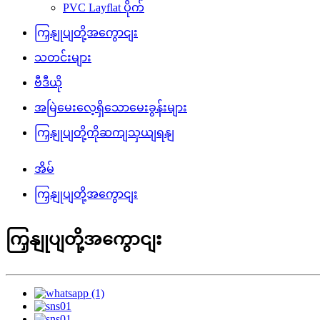
PVC Layflat ပိုက်
ကြှနျုပျတို့အကွောငျး
သတင်းများ
ဗီဒီယို
အမြဲမေးလေ့ရှိသောမေးခွန်းများ
ကြှနျုပျတို့ကိုဆကျသှယျရနျ
အိမ်
ကြှနျုပျတို့အကွောငျး
ကြှနျုပျတို့အကွောငျး