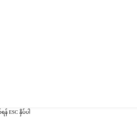
်ရန် ESC နှိပ်ပါ