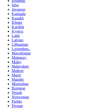
Icelandic
Igbo
Javanese
Kannada
Kazakh
Khmer
Kurdish
Kyrgyz
Latin
Latvian
Lithuanian
Luxembou..
Macedonian
Malagasy
Malay
Malayalam
Maltese
Maori
Marathi
Mongolian
Burmese
Nepali
Norwegian
Pashto
Persian