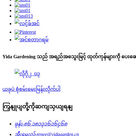
Yida Gardening သည် အရည်အသွေးမြင့် ထုတ်ကုန်များကို ပေးဆောင
ယခုပဲ စုံစမ်းမေးမြန်းလိုက်ပါ
ကြှနျုပျတို့ကိုဆကျသှယျရနျ
ဖုန်း-
၈၆ ၁၈၁၃၁၆၁၆၄၆၈
အီးမေးလ်-
renee@yidagarden.cn