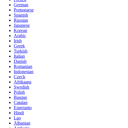
German
Portuguese
Spanish
Russian
Japanese
Korean
Arabic
Irish
Greek
Turkish
Italian
Danish
Romanian
Indonesian
Czech
Afrikaans
Swedish
Polish
Basque
Catalan
Esperanto
Hindi
Lao
Albanian