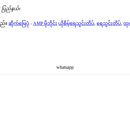
ei ပြည်နယ်၊
သည်။
ဆိုက်မြေပုံ
-
AMP မိုဘိုင်း
ယိုစိမ့်ရေသွင်းတိပ်
,
ရေသွင်းတိပ်
,
ထုတ
whatsapp